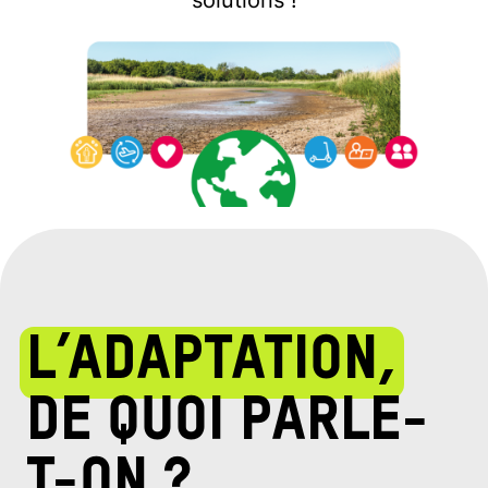
solutions !
Oxfam France
L’adaptation,
de quoi parle-
t-on ?